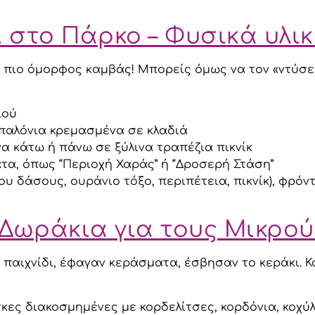
 στο Πάρκο – Φυσικά υλικ
ο πιο όμορφος καμβάς! Μπορείς όμως να τον «ντύσε
ιού
παλόνια κρεμασμένα σε κλαδιά
 κάτω ή πάνω σε ξύλινα τραπέζια πικνίκ
τα, όπως “Περιοχή Χαράς” ή “Δροσερή Στάση”
 του δάσους, ουράνιο τόξο, περιπέτεια, πικνίκ), φρ
Δωράκια για τους Μικρο
παιχνίδι, έφαγαν κεράσματα, έσβησαν το κεράκι. Κ
ς διακοσμημένες με κορδελίτσες, κορδόνια, κοχύλ