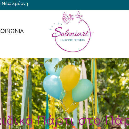
 23 Νέα Σμύρνη
ΚΟΙΝΩΝΙΑ
έρες Αγόρι
Baby Shower
έρες Κορίτσι
Γενεθλίων
έρες Δίδυμα
έρες Γάμος – Βάπτιση
Bachelor / Bachelorette
Γενεθλίων
Αποφοίτησης
ιδικό Πάρτι στο Πά
ν
Χριστουγεννιάτικο / Πρωτ
Εταιρικό