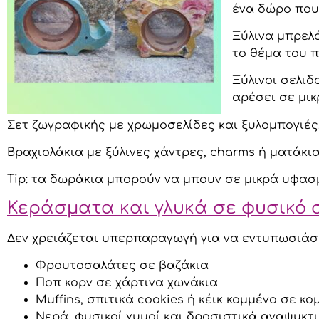
ένα δώρο που
Ξύλινα μπρελό
το θέμα του 
Ξύλινοι σελιδ
αρέσει σε μικ
Σετ ζωγραφικής με χρωμοσελίδες και ξυλομπογιές, 
Βραχιολάκια με ξύλινες χάντρες, charms ή ματάκια
Tip: τα δωράκια μπορούν να μπουν σε μικρά υφασμ
Κεράσματα και γλυκά σε φυσικό 
Δεν χρειάζεται υπερπαραγωγή για να εντυπωσιάσει
Φρουτοσαλάτες σε βαζάκια
Ποπ κορν σε χάρτινα χωνάκια
Muffins, σπιτικά cookies ή κέικ κομμένο σε κο
Νερά, φυσικοί χυμοί και δροσιστικά αναψυκτ