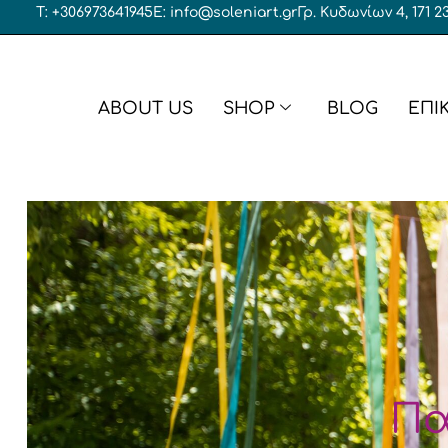
T: +306973641945
E: info@soleniart.gr
Γρ. Κυδωνίων 4, 171
ABOUT US
SHOP
BLOG
ΕΠΙ
Μπομπονι
Υφασμάτινες μπομπονιέρες
Μπομπονι
Μπομπονιέρες σε κουτί
Μπομπονι
Διακοσμητικές μπομπονιέρες
Μπομπονι
Μπομπονιέρες γάμος – βάπτιση
Βραχιόλι
Πα
Μενταγιό
Γάμος
Μπρελόκ