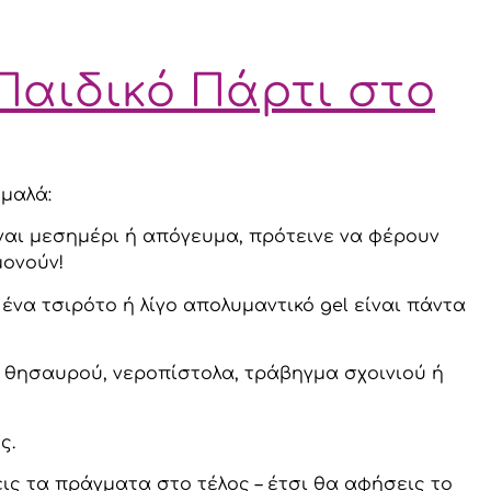
 Παιδικό Πάρτι στο
ομαλά:
ναι μεσημέρι ή απόγευμα, πρότεινε να φέρουν
μονούν!
ένα τσιρότο ή λίγο απολυμαντικό gel είναι πάντα
ι θησαυρού, νεροπίστολα, τράβηγμα σχοινιού ή
ς.
ις τα πράγματα στο τέλος – έτσι θα αφήσεις το