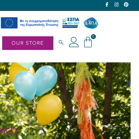
0
OUR STORE
Γούρια – Χριστουγεννιάτικα δώρα
Στολίδια
Πασχαλινά δώρα
Λαμπάδες
ρκο
οχρονιάτικο