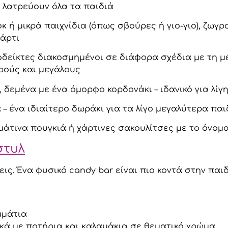
 λατρεύουν όλα τα παιδιά
κ ή μικρά παιχνίδια (όπως σβούρες ή γιο-γιο), ζωγρ
πάρτι
οδείκτες διακοσμημένοι σε διάφορα σχέδια με τη μ
ρούς και μεγάλους
δεμένα με ένα όμορφο κορδονάκι – ιδανικό για λίγη
 – ένα ιδιαίτερο δωράκι για τα λίγο μεγαλύτερα παι
άτινα πουγκιά ή χάρτινες σακουλίτσες με το όνομα
στυλ
ς. Ένα φυσικό candy bar είναι πιο κοντά στην παιδ
μμάτια
ικά με ποτήρια και καλαμάκια σε θεματικό χρώμα