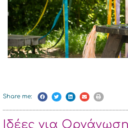
Γάμος – Βάπτιση
Καρφίτσα
Αξεσουάρ Νύφης
Αξεσουάρ Παρανυφάκια
Αγόρι
Ρύζι
Κορίτσι
Δίδυμα
Γάμος – Β
Λαμπάδε
Share me:
Σετ Λαδι
Ιδέες για Οργάνωση