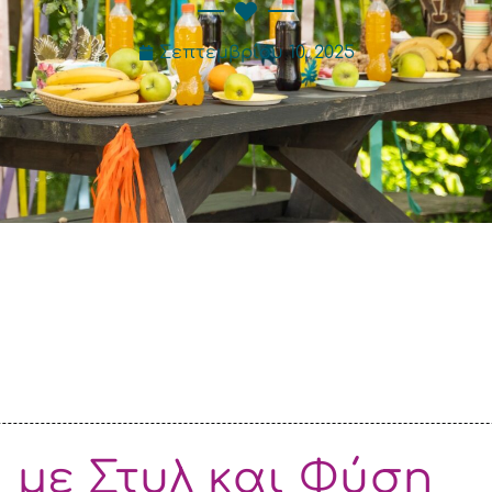
Σεπτεμβρίου 10, 2025
άπτιση
ς
κού
 με Στυλ και Φύση