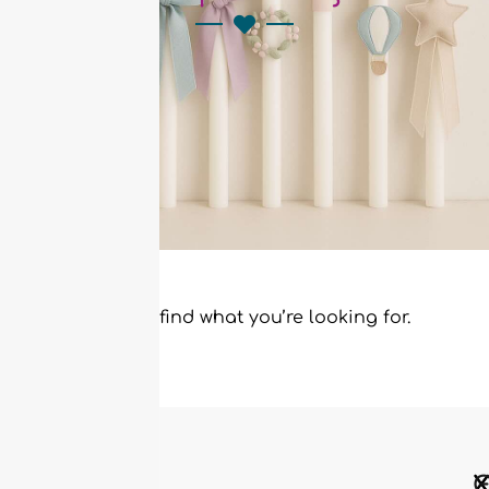
It seems we can’t find what you’re looking for.
Χ
Χ