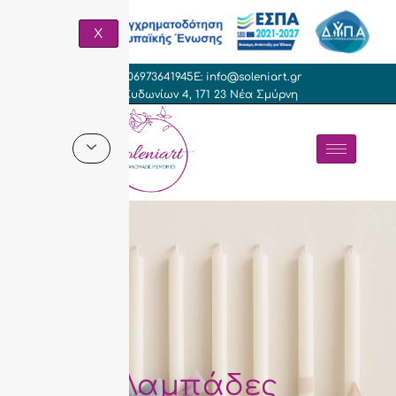
X
T: +306973641945
E: info@soleniart.gr
Γρ. Κυδωνίων 4, 171 23 Νέα Σμύρνη
Λαμπάδες