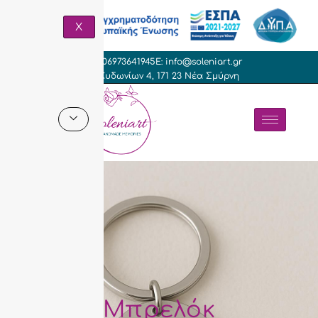
X
T: +306973641945
E: info@soleniart.gr
Γρ. Κυδωνίων 4, 171 23 Νέα Σμύρνη
Μπρελόκ