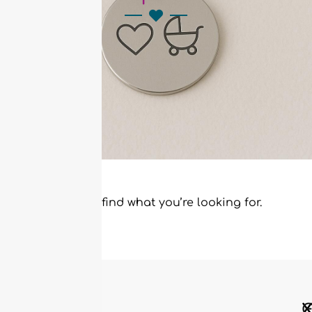
It seems we can’t find what you’re looking for.
Χ
Χ