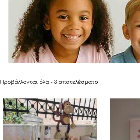
Γάμος – Βάπτιση
Καρφίτσα
Αξεσουάρ Νύφης
Αξεσουάρ Παρανυφάκια
Αγόρι
Ρύζι
Κορίτσι
Δίδυμα
Γάμος – Β
Προβάλλονται όλα - 3 αποτελέσματα
Λαμπάδε
Σετ Λαδι