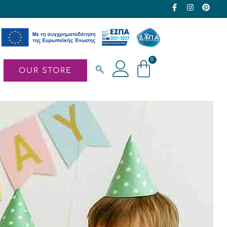
0
OUR STORE
Γούρια – Χριστουγεννιάτικα δώρα
Στολίδια
Πασχαλινά δώρα
Λαμπάδες
οχρονιάτικο