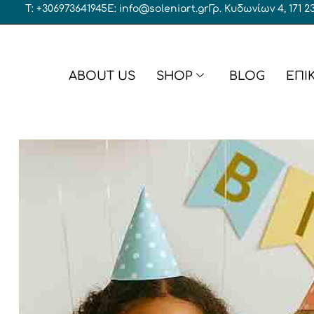
T: +306973641945
E: info@soleniart.gr
Γρ. Κυδωνίων 4, 171
ABOUT US
SHOP
BLOG
ΕΠΙ
Μπομπονι
Υφασμάτινες μπομπονιέρες
Μπομπονι
Μπομπονιέρες σε κουτί
Μπομπονι
Διακοσμητικές μπομπονιέρες
Μπομπονι
Μπομπονιέρες γάμος – βάπτιση
Βραχιόλι
Μενταγιό
Γάμος
Μπρελόκ