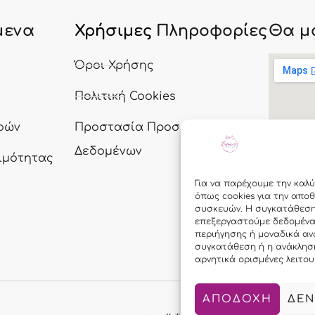
μενα
Χρήσιμες
Πληροφορίες
Θα μ
ς
Όροι Χρήσης
Πολιτική Cookies
φών
Προστασία Προσωπικών
Δεδομένων
ιμότητας
Για να παρέχουμε την καλύ
όπως cookies για την απο
Follo
συσκευών. Η συγκατάθεση γ
επεξεργαστούμε δεδομέν
περιήγησης ή μοναδικά αν
συγκατάθεση ή η ανάκλησ
αρνητικά ορισμένες λειτου
ΑΠΟΔΟΧΗ
ΔΕΝ