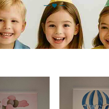
άπτιση
ς
κού