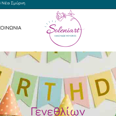
 23 Νέα Σμύρνη
ΚΟΙΝΩΝΙΑ
έρες Αγόρι
Baby Shower
έρες Κορίτσι
Γενεθλίων
έρες Δίδυμα
έρες Γάμος – Βάπτιση
Bachelor / Bachelorette
Γενεθλίων
Αποφοίτησης
ν
Χριστουγεννιάτικο / Πρωτ
Γενεθλίων
Εταιρικό