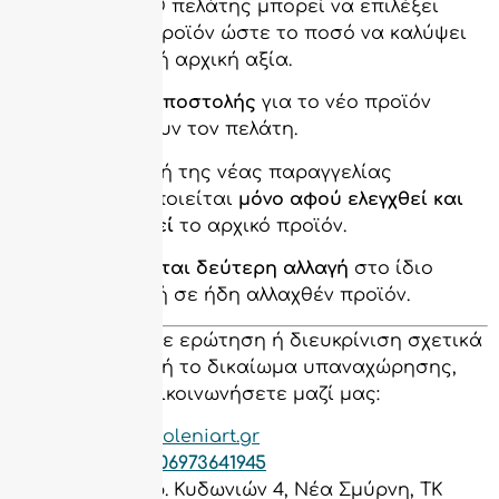
διαφορά
. Ο πελάτης μπορεί να επιλέξει
επιπλέον προϊόν ώστε το ποσό να καλύψει
τη συνολική αρχική αξία.
Τα
έξοδα αποστολής
για το νέο προϊόν
επιβαρύνουν τον πελάτη.
Η αποστολή της νέας παραγγελίας
πραγματοποιείται
μόνο αφού ελεγχθεί και
παραληφθεί
το αρχικό προϊόν.
⚠️
Δεν επιτρέπεται δεύτερη αλλαγή
στο ίδιο
προϊόν ή αλλαγή σε ήδη αλλαχθέν προϊόν.
Για οποιαδήποτε ερώτηση ή διευκρίνιση σχετικά
με επιστροφές ή το δικαίωμα υπαναχώρησης,
μπορείτε να επικοινωνήσετε μαζί μας:
📧 Email:
info@soleniart.gr
📞 Τηλέφωνο:
+306973641945
📍 Διεύθυνση: Γρ. Κυδωνιών 4, Νέα Σμύρνη, ΤΚ