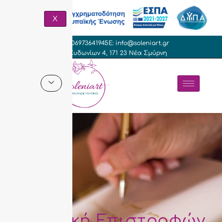
στο
περιεχόμενο
X
T: +306973641945
E: info@soleniart.gr
Γρ. Κυδωνίων 4, 171 23 Νέα Σμύρνη
Πολιτική Επιστροφών