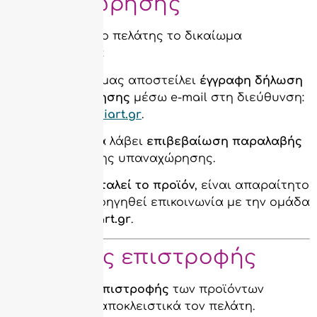
Υπαναχώρησης
Για να ασκήσει ο πελάτης το δικαίωμα
υπαναχώρησης:
Πρέπει να μας αποστείλει
έγγραφη δήλωση
υπαναχώρησης
μέσω e-mail στη διεύθυνση:
info@soleniart.gr
.
Κατόπιν, θα λάβει
επιβεβαίωση παραλαβής
της δήλωσης υπαναχώρησης.
Πριν αποσταλεί το προϊόν
, είναι απαραίτητο
να έχει προηγηθεί επικοινωνία με την ομάδα
του
soleniart.gr
.
💸 Κόστος επιστροφής
Τα
έξοδα επιστροφής
των προϊόντων
βαρύνουν αποκλειστικά τον πελάτη.