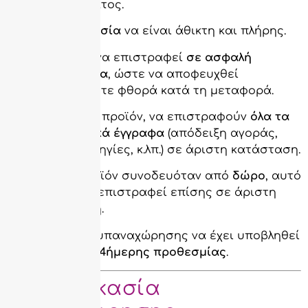
καταστήματος.
Η
συσκευασία
να είναι άθικτη και πλήρης.
Το προϊόν να επιστραφεί
σε ασφαλή
συσκευασία
, ώστε να αποφευχθεί
οποιαδήποτε φθορά κατά τη μεταφορά.
Μαζί με το προϊόν, να επιστραφούν
όλα τα
συνοδευτικά έγγραφα
(απόδειξη αγοράς,
έντυπα, οδηγίες, κ.λπ.) σε άριστη κατάσταση.
Εάν το προϊόν συνοδευόταν από
δώρο
, αυτό
πρέπει να επιστραφεί επίσης σε άριστη
κατάσταση.
Το αίτημα υπαναχώρησης να έχει υποβληθεί
εντός της 14ήμερης προθεσμίας
.
✉️ Διαδικασία