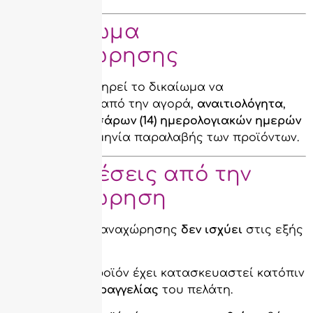
🔁 Δικαίωμα
Υπαναχώρησης
Ο πελάτης διατηρεί το δικαίωμα να
υπαναχωρήσει από την αγορά,
αναιτιολόγητα
,
εντός
δεκατεσσάρων (14) ημερολογιακών ημερών
από την ημερομηνία παραλαβής των προϊόντων.
🚫 Εξαιρέσεις από την
υπαναχώρηση
Το δικαίωμα υπαναχώρησης
δεν ισχύει
στις εξής
περιπτώσεις:
Όταν το προϊόν έχει κατασκευαστεί κατόπιν
ειδικής παραγγελίας
του πελάτη.