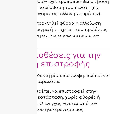
Όταν το προϊόν έχει
τροποποιηθεί
με βάση
επιθυμία ή παρέμβαση του πελάτη (π.χ.
προσθήκη ονόματος, αλλαγή χρωμάτων).
Όταν έχει προκληθεί
φθορά ή αλλοίωση
κατά το άνοιγμα ή τη χρήση του προϊόντος
και η ευθύνη ανήκει αποκλειστικά στον
πελάτη.
✅ Προϋποθέσεις για την
αποδοχή επιστροφής
Για να γίνει αποδεκτή μία επιστροφή, πρέπει να
πληρούνται τα παρακάτω:
Το προϊόν πρέπει να επιστραφεί
στην
αρχική του κατάσταση
, χωρίς φθορές ή
αλλοιώσεις. Ο έλεγχος γίνεται από τον
υπεύθυνο του ηλεκτρονικού μας