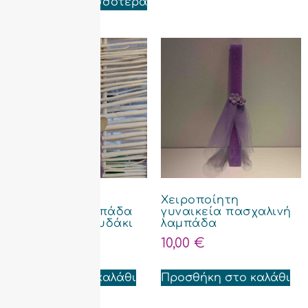
Διαβάστε περισσότερα
Χειροποίητη
Χειροποίητη
πασχαλινή λαμπάδα
γυναικεία πασχαλινή
με ξύλινο λαγουδάκι
λαμπάδα
10,00
€
10,00
€
Προσθήκη στο καλάθι
Προσθήκη στο καλάθι