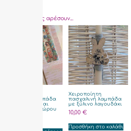
Μπορεί να σας αρέσουν...
Χειροποίητη
Χειροποίητη
πασχαλινή λαμπάδα
πασχαλινή λαμπάδα
με ντεκουπάζ και
με ξύλινο λαγουδάκι
ασορτί κουτί δώρου
10,00
€
22,00
€
Προσθήκη στο καλάθι