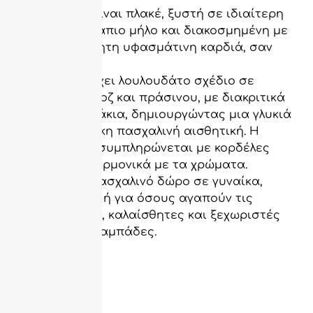
Η λαμπάδα είναι πλακέ, ξυστή σε ιδιαίτερη
απόχρωση σάπιο μήλο και διακοσμημένη με
μια χειροποίητη υφασμάτινη καρδιά, σαν
μαξιλαράκι.
Το ύφασμα έχει λουλουδάτο σχέδιο σε
τόνους του ροζ και πράσινου, με διακριτικά
μικρά κουνελάκια, δημιουργώντας μια γλυκιά
και ανοιξιάτικη πασχαλινή αισθητική. Η
διακόσμηση συμπληρώνεται με κορδέλες
που δένουν αρμονικά με τα χρώματα.
Ιδανική για πασχαλινό δώρο σε γυναίκα,
κορίτσι, νονά ή για όσους αγαπούν τις
χειροποίητες, καλαίσθητες και ξεχωριστές
πασχαλινές λαμπάδες.