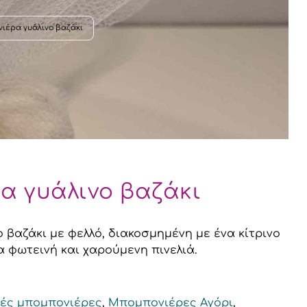
ιέρα γυάλινο βαζάκι
Χειροποίητα κοσμήματα
α γυάλινο βαζάκι
Αξεσουάρ μαλλιών
Διάφορα
βαζάκι με φελλό, διακοσμημένη με ένα κίτρινο
ια φωτεινή και χαρούμενη πινελιά.
κές μπομπονιέρες
,
Μπομπονιέρες Αγόρι
,