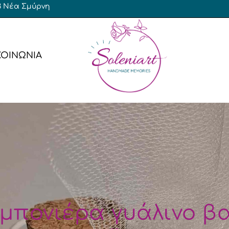
 23 Νέα Σμύρνη
ΚΟΙΝΩΝΙΑ
έρες Αγόρι
Baby Shower
έρες Κορίτσι
Γενεθλίων
έρες Δίδυμα
έρες Γάμος – Βάπτιση
Bachelor / Bachelorette
Γενεθλίων
Αποφοίτησης
πονιέρα γυάλινο β
ν
Χριστουγεννιάτικο / Πρωτ
Εταιρικό