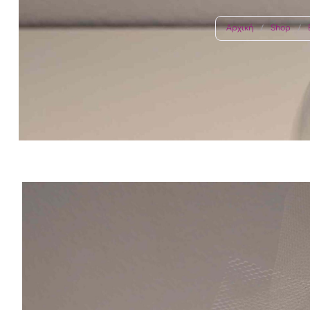
Γάμος – Βάπτιση
Καρφίτσα
Αρχική
/
Shop
/
Αξεσουάρ Νύφης
Αξεσουάρ Παρανυφάκια
Αγόρι
Ρύζι
Κορίτσι
Δίδυμα
Γάμος – Β
Λαμπάδε
Σετ Λαδι