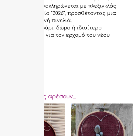
Η σύνθεση ολοκληρώνεται με πλεξιγκλάς
χρυσό στοιχείο “2026”, προσθέτοντας μια
κομψή, γιορτινή πινελιά.
Ιδανικό για γούρι, δώρο ή ιδιαίτερο
διακοσμητικό για τον ερχομό του νέου
έτους.
Μπορεί να σας αρέσουν...