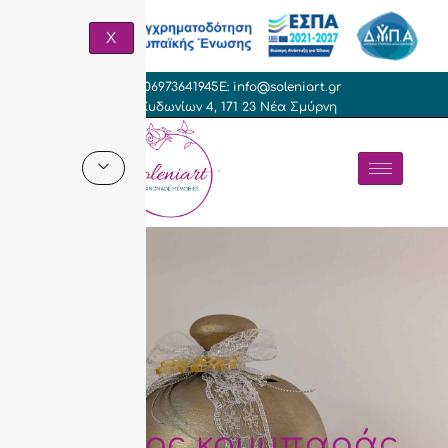
X
T: +306973641945
E: info@soleniart.gr
Γρ. Κυδωνίων 4, 171 23 Νέα Σμύρνη
Πήλινος κουμπαράς