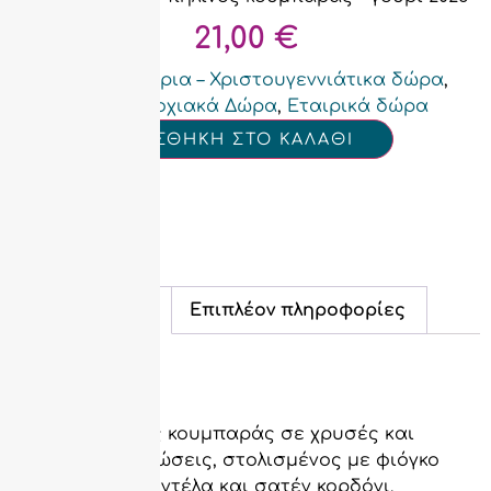
21,00
€
Categories
Γούρια – Χριστουγεννιάτικα δώρα
,
Εποχιακά Δώρα
,
Εταιρικά δώρα
ΠΡΟΣΘΗΚΗ ΣΤΟ ΚΑΛΑΘΙ
Περιγραφή
Επιπλέον πληροφορίες
Περιγραφή
Χειροποίητος κουμπαράς σε χρυσές και
ασημί αποχρώσεις, στολισμένος με φιόγκο
από λευκή δαντέλα και σατέν κορδόνι.