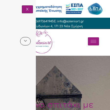
X
T: +306973641945
E: info@soleniart.gr
Γρ. Κυδωνίων 4, 171 23 Νέα Σμύρνη
Ξύλινο σπιτάκι με