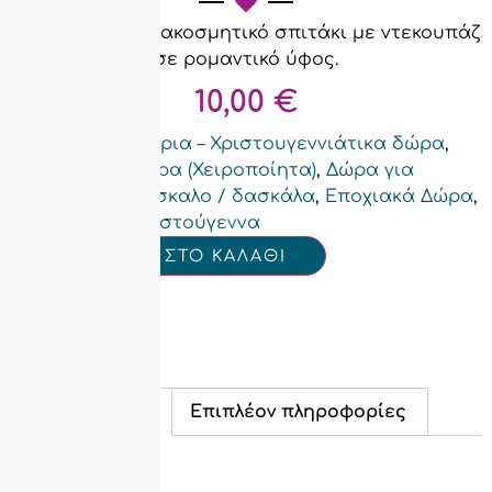
Χειροποίητο, διακοσμητικό σπιτάκι με ντεκουπάζ
σε ρομαντικό ύφος.
10,00
€
Categories
Γούρια – Χριστουγεννιάτικα δώρα
,
Δώρα (Χειροποίητα)
,
Δώρα για
δάσκαλο / δασκάλα
,
Εποχιακά Δώρα
,
Χριστούγεννα
ΠΡΟΣΘΗΚΗ ΣΤΟ ΚΑΛΑΘΙ
Περιγραφή
Επιπλέον πληροφορίες
Περιγραφή