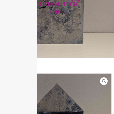
ντεκουπάζ