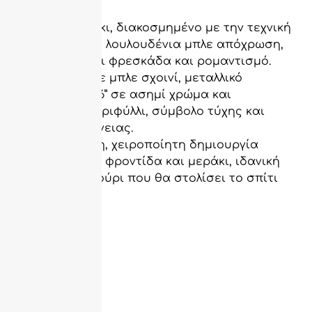
Ξύλινο σπιτάκι, διακοσμημένο με την τεχνική
ντεκουπάζ σε λουλουδένια μπλε απόχρωση,
που αποπνέει φρεσκάδα και ρομαντισμό.
Στολισμένο με μπλε σχοινί, μεταλλικό
στοιχείο “2026” σε ασημί χρώμα και
τετράφυλλο τριφύλλι, σύμβολο τύχης και
θετικής ενέργειας.
Μια ιδιαίτερη, χειροποίητη δημιουργία
φτιαγμένη με φροντίδα και μεράκι, ιδανική
για δώρο ή γούρι που θα στολίσει το σπίτι
σας.