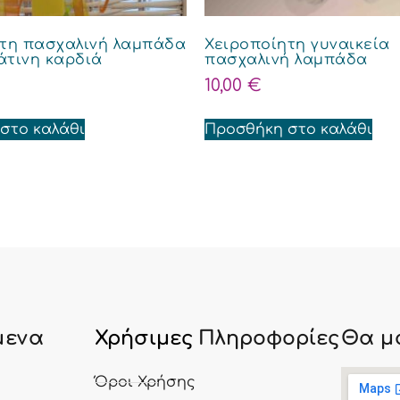
ητη πασχαλινή λαμπάδα
Χειροποίητη γυναικεία
άτινη καρδιά
πασχαλινή λαμπάδα
10,00
€
στο καλάθι
Προσθήκη στο καλάθι
μενα
Χρήσιμες
Πληροφορίες
Θα μ
ς
Όροι Χρήσης