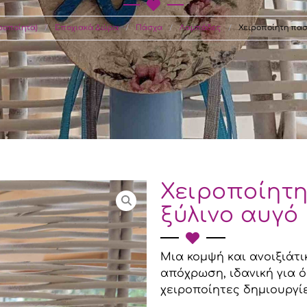
ροποίητα)
/
Εποχιακά Δώρα
/
Πάσχα
/
Λαμπάδες
/
Χειροποίητη πασ
άπτιση
Χειροποίητ
ξύλινο αυγό
ς
κού
Μια κομψή και ανοιξιάτ
απόχρωση, ιδανική για 
χειροποίητες δημιουργίε