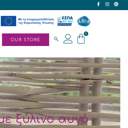
0
OUR STORE
Γούρια – Χριστουγεννιάτικα δώρα
Στολίδια
Πασχαλινά δώρα
Λαμπάδες
ε ξύλινο αυγό
οχρονιάτικο