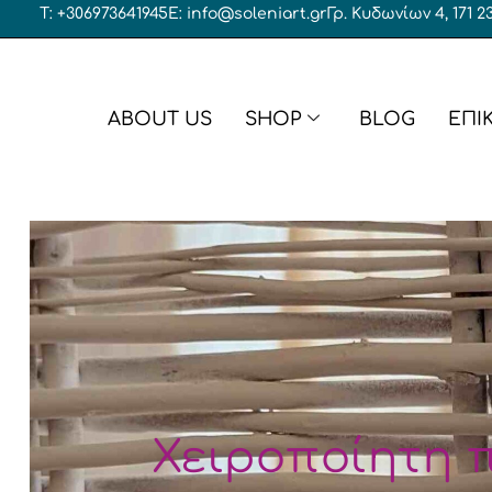
T: +306973641945
E: info@soleniart.gr
Γρ. Κυδωνίων 4, 171
ABOUT US
SHOP
BLOG
ΕΠΙ
Μπομπονι
Υφασμάτινες μπομπονιέρες
Μπομπονι
Μπομπονιέρες σε κουτί
Μπομπονι
Διακοσμητικές μπομπονιέρες
Μπομπονι
Μπομπονιέρες γάμος – βάπτιση
Βραχιόλι
Χειροποίητη 
Μενταγιό
Γάμος
Μπρελόκ