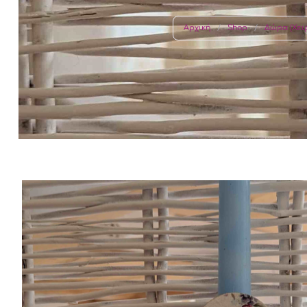
Γάμος – Βάπτιση
Καρφίτσα
Αρχική
/
Shop
/
Δώρα (Χει
Αξεσουάρ Νύφης
Αξεσουάρ Παρανυφάκια
Αγόρι
Ρύζι
Κορίτσι
Δίδυμα
Γάμος – Β
Λαμπάδε
Σετ Λαδι