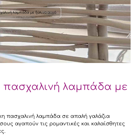
χαλινή λαμπάδα με ξύλινο αυγό
Χειροποίητα κοσμήματα
η πασχαλινή λαμπάδα με
Αξεσουάρ μαλλιών
Διάφορα
ικη πασχαλινή λαμπάδα σε απαλή γαλάζια
όσους αγαπούν τις ρομαντικές και καλαίσθητες
ς.