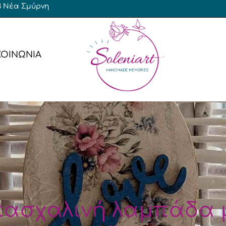
 23 Νέα Σμύρνη
ΚΟΙΝΩΝΙΑ
έρες Αγόρι
Baby Shower
έρες Κορίτσι
Γενεθλίων
έρες Δίδυμα
έρες Γάμος – Βάπτιση
Bachelor / Bachelorette
Γενεθλίων
Αποφοίτησης
πασχαλινή λαμπάδα μ
ν
Χριστουγεννιάτικο / Πρωτ
Εταιρικό