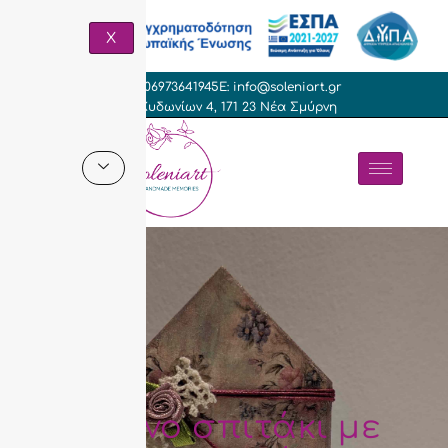
X
T: +306973641945
E: info@soleniart.gr
Γρ. Κυδωνίων 4, 171 23 Νέα Σμύρνη
Ξύλινο σπιτάκι με