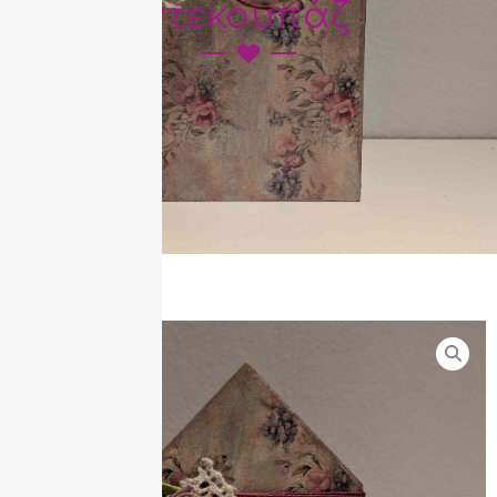
ντεκουπάζ