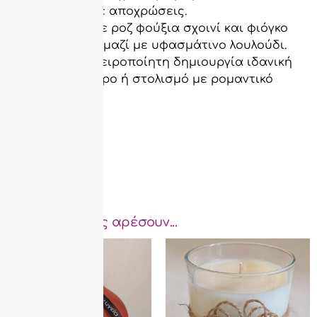
– ροζ και μπλε αποχρώσεις.
Στολισμένο με ροζ φούξια σχοινί και φιόγκο
από δαντέλα μαζί με υφασμάτινο λουλούδι.
Μια γλυκιά, χειροποίητη δημιουργία ιδανική
για γούρι, δώρο ή στολισμό με ρομαντικό
χαρακτήρα.
Μπορεί να σας αρέσουν...