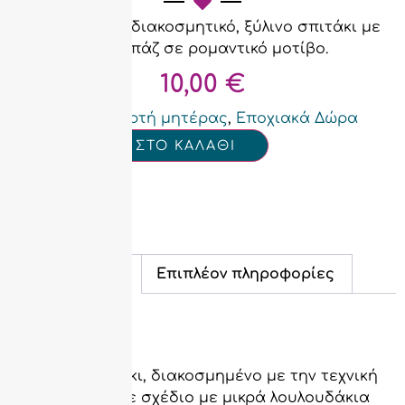
Χειροποίητο, διακοσμητικό, ξύλινο σπιτάκι με
ντεκουπάζ σε ρομαντικό μοτίβο.
10,00
€
Categories
Γιορτή μητέρας
,
Εποχιακά Δώρα
ΠΡΟΣΘΗΚΗ ΣΤΟ ΚΑΛΑΘΙ
Περιγραφή
Επιπλέον πληροφορίες
Περιγραφή
Ξύλινο σπιτάκι, διακοσμημένο με την τεχνική
ντεκουπάζ, σε σχέδιο με μικρά λουλουδάκια